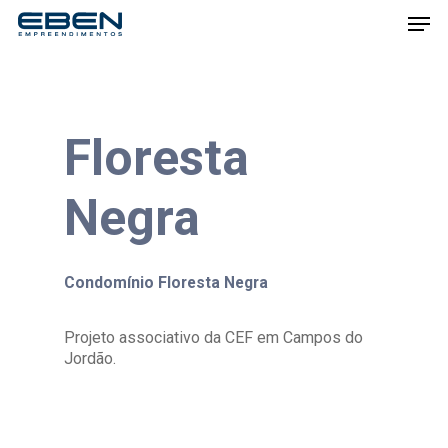
Skip
Men
to
main
content
Floresta
Negra
Condomínio Floresta Negra
Projeto associativo da CEF em Campos do
Jordão.